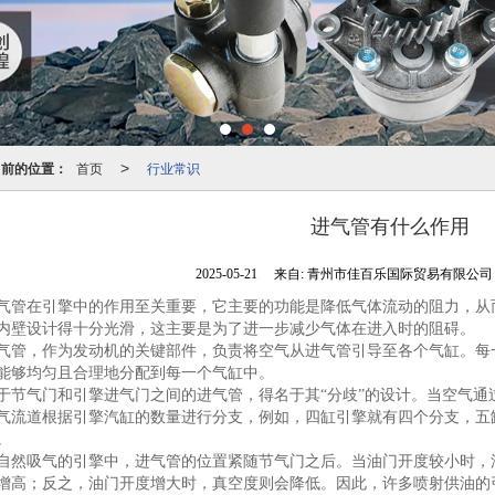
当前的位置：
首页
行业常识
>
进气管有什么作用
2025-05-21
来自:
青州市佳百乐国际贸易有限公
气管在引擎中的作用至关重要，它主要的功能是降低气体流动的阻力，从
内壁设计得十分光滑，这主要是为了进一步减少气体在进入时的阻碍。
气管，作为发动机的关键部件，负责将空气从进气管引导至各个气缸。每
能够均匀且合理地分配到每一个气缸中。
于节气门和引擎进气门之间的进气管，得名于其“分歧”的设计。当空气通
气流道根据引擎汽缸的数量进行分支，例如，四缸引擎就有四个分支，五
。
自然吸气的引擎中，进气管的位置紧随节气门之后。当油门开度较小时，
增高；反之，油门开度增大时，真空度则会降低。因此，许多喷射供油的