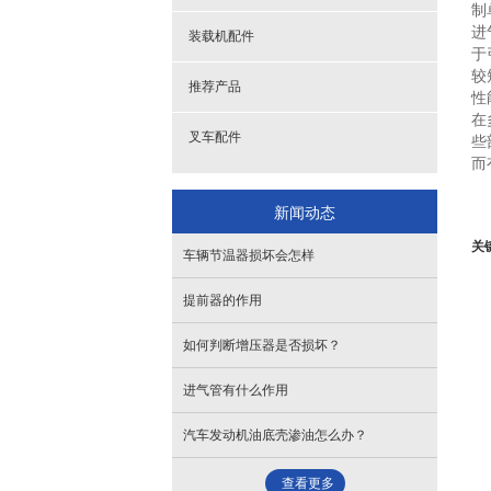
制
- 机体
- 水泵
进
- 提前器
- 发电机支架调节架
装载机配件
于
较
- 滤杯
- 缸盖
推荐产品
性
在
- 曲轴皮带轮
- 进气管
叉车配件
些
而
- 全车垫
- 排气管
新闻动态
- 散热器
- 摇臂总成
关
车辆节温器损坏会怎样
- 油底壳
- 油封
提前器的作用
- 增压器
如何判断增压器是否损坏？
进气管有什么作用
汽车发动机油底壳渗油怎么办？
查看更多