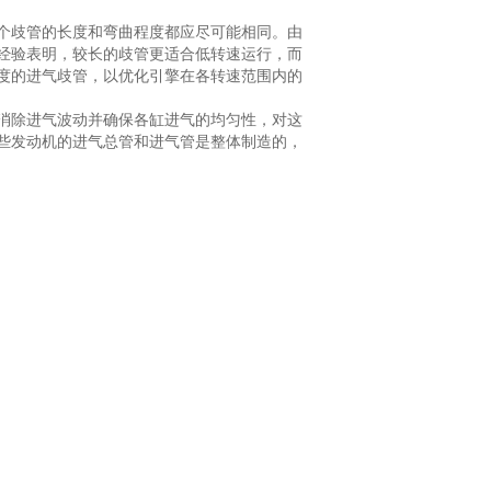
个歧管的长度和弯曲程度都应尽可能相同。由
经验表明，较长的歧管更适合低转速运行，而
度的进气歧管，以优化引擎在各转速范围内的
消除进气波动并确保各缸进气的均匀性，对这
些发动机的进气总管和进气管是整体制造的，