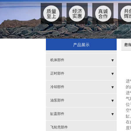
产品展示
您
机体部件
- SPT
正时部件
进
- 缸套
- 齿轮
冷却部件
的
进
气
- 呼吸器
- 齿轮室及盖
- 风扇叶
油泵部件
位
空
- 活塞
- 涨紧轮
- 节温器
- 高压油泵
缸盖部件
缸
在
- 活塞环
- 节温器座盖
- 管子
- 发电机起动机
飞轮壳部件
度