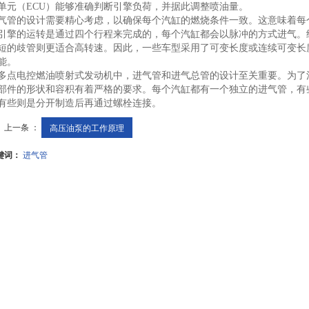
单元（ECU）能够准确判断引擎负荷，并据此调整喷油量。
气管的设计需要精心考虑，以确保每个汽缸的燃烧条件一致。这意味着每
引擎的运转是通过四个行程来完成的，每个汽缸都会以脉冲的方式进气。
短的歧管则更适合高转速。因此，一些车型采用了可变长度或连续可变长
能。
多点电控燃油喷射式发动机中，进气管和进气总管的设计至关重要。为了
部件的形状和容积有着严格的要求。每个汽缸都有一个独立的进气管，有
有些则是分开制造后再通过螺栓连接。
上一条 ：
高压油泵的工作原理
键词：
进气管