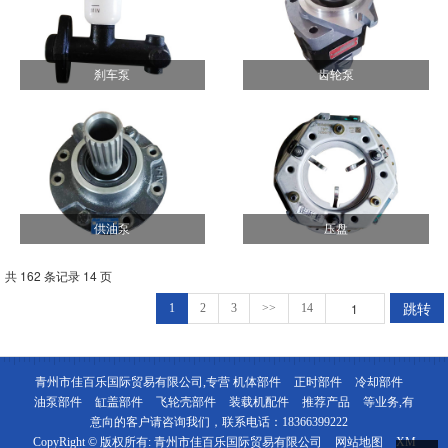
刹车泵
齿轮泵
供油泵
压盘
共 162 条记录 14 页
跳转
1
2
3
>>
14
青州市佳百乐国际贸易有限公司,专营
机体部件
正时部件
冷却部件
油泵部件
缸盖部件
飞轮壳部件
装载机配件
推荐产品
等业务,有
意向的客户请咨询我们，联系电话：
18366399222
CopyRight © 版权所有:
青州市佳百乐国际贸易有限公司
网站地图
XM