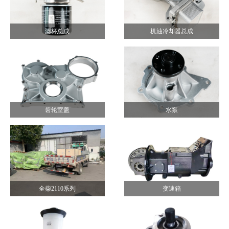
滤杯总成
机油冷却器总成
齿轮室盖
水泵
全柴2110系列
变速箱