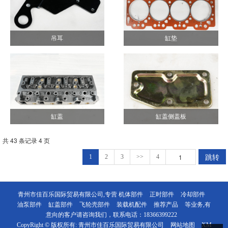
吊耳
缸垫
缸盖
缸盖侧盖板
共 43 条记录 4 页
跳转
1
2
3
>>
4
青州市佳百乐国际贸易有限公司,专营
机体部件
正时部件
冷却部件
油泵部件
缸盖部件
飞轮壳部件
装载机配件
推荐产品
等业务,有
意向的客户请咨询我们，联系电话：
18366399222
CopyRight © 版权所有:
青州市佳百乐国际贸易有限公司
网站地图
XM