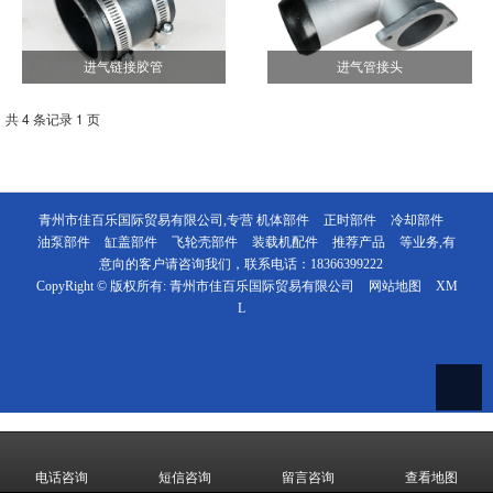
进气链接胶管
进气管接头
共 4 条记录 1 页
青州市佳百乐国际贸易有限公司,专营
机体部件
正时部件
冷却部件
油泵部件
缸盖部件
飞轮壳部件
装载机配件
推荐产品
等业务,有
意向的客户请咨询我们，联系电话：
18366399222
CopyRight © 版权所有:
青州市佳百乐国际贸易有限公司
网站地图
XM
L
电话咨询
短信咨询
留言咨询
查看地图