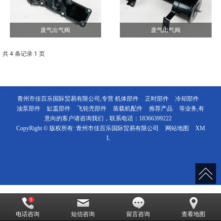
废气出气阀
废气出气阀
共 4 条记录 1 页
青州市佳百乐国际贸易有限公司,专营
机体部件
正时部件
冷却部件
油泵部件
缸盖部件
飞轮壳部件
装载机配件
推荐产品
等业务,有
意向的客户请咨询我们，联系电话：
18366399222
CopyRight © 版权所有:
青州市佳百乐国际贸易有限公司
网站地图
XM
L
电话咨询
短信咨询
留言咨询
查看地图