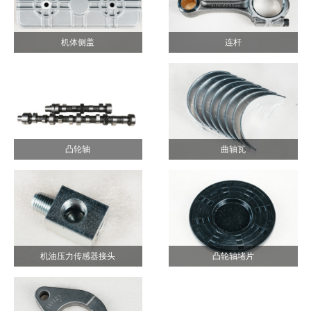
机体侧盖
连杆
凸轮轴
曲轴瓦
机油压力传感器接头
凸轮轴堵片