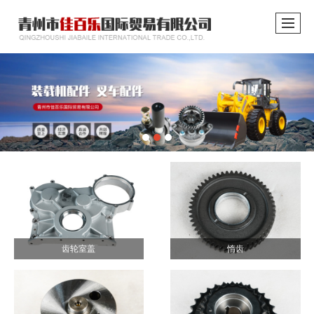
齿轮室盖
惰齿