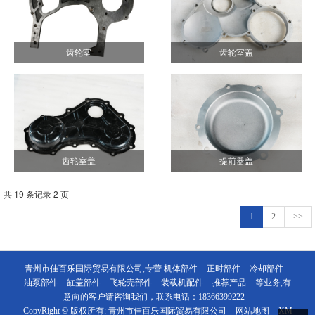
齿轮室
齿轮室盖
齿轮室盖
提前器盖
共 19 条记录 2 页
1
2
>>
青州市佳百乐国际贸易有限公司,专营
机体部件
正时部件
冷却部件
油泵部件
缸盖部件
飞轮壳部件
装载机配件
推荐产品
等业务,有
意向的客户请咨询我们，联系电话：
18366399222
CopyRight © 版权所有:
青州市佳百乐国际贸易有限公司
网站地图
XM