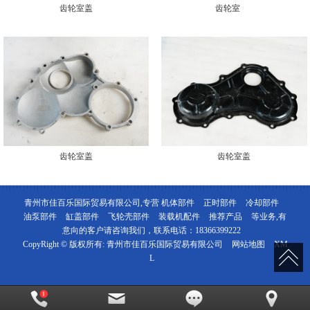
齿轮室盖
齿轮室
齿轮室盖
齿轮室盖
青州市佳百乐国际贸易有限公司,专营
机体部件
正时部件
冷却部件
油泵部件
缸盖部件
飞轮壳部件
装载机配件
推荐产品
等业务,有
意向的客户请咨询我们，联系电话：
18366399222
CopyRight © 版权所有:
青州市佳百乐国际贸易有限公司
网站地图
XM
L