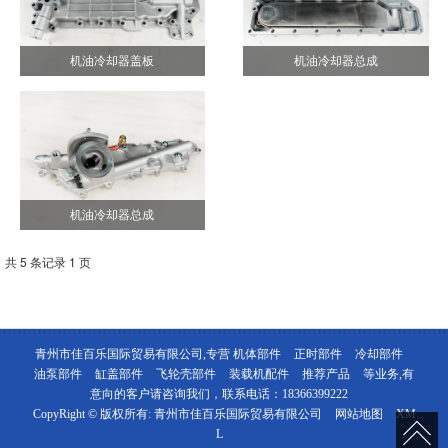
机油冷却器盖板
机油冷却器总成
机油冷却器总成
共 5 条记录 1 页
青州市佳百乐国际贸易有限公司,专营
机体部件
正时部件
冷却部件
油泵部件
缸盖部件
飞轮壳部件
装载机配件
推荐产品
等业务,有
意向的客户请咨询我们，联系电话：
18366399222
CopyRight © 版权所有:
青州市佳百乐国际贸易有限公司
网站地图
XM
L