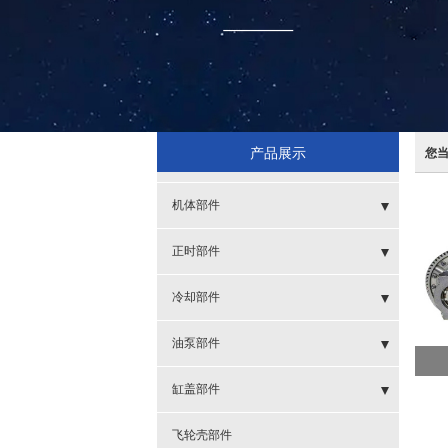
产品展示
您
机体部件
- SPT
正时部件
- 缸套
- 齿轮
冷却部件
- 呼吸器
- 齿轮室及盖
- 风扇叶
油泵部件
- 活塞
- 涨紧轮
- 节温器
- 高压油泵
缸盖部件
- 活塞环
- 节温器座盖
- 管子
- 发电机起动机
飞轮壳部件