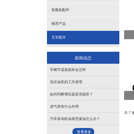
- 机体
- 水泵
- 提前器
- 发电机支架调节架
装载机配件
- 滤杯
- 缸盖
推荐产品
- 曲轴皮带轮
- 进气管
叉车配件
- 全车垫
- 排气管
新闻动态
- 散热器
- 摇臂总成
车辆节温器损坏会怎样
- 油底壳
- 油封
高压油泵的工作原理
- 增压器
如何判断增压器是否损坏？
进气管有什么作用
共 7 
汽车发动机油底壳渗油怎么办？
查看更多