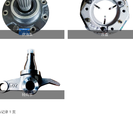
供油泵
压盘
转向节
条记录 1 页