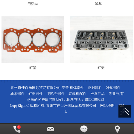
电热塞
吊耳
缸垫
缸盖
青州市佳百乐国际贸易有限公司,专营
机体部件
正时部件
冷却部件
油泵部件
缸盖部件
飞轮壳部件
装载机配件
推荐产品
等业务,有
意向的客户请咨询我们，联系电话：
18366399222
CopyRight © 版权所有:
青州市佳百乐国际贸易有限公司
网站地图
XM
L