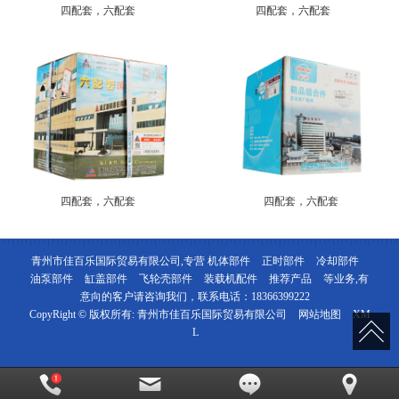
四配套，六配套
四配套，六配套
四配套，六配套
四配套，六配套
青州市佳百乐国际贸易有限公司,专营
机体部件
正时部件
冷却部件
油泵部件
缸盖部件
飞轮壳部件
装载机配件
推荐产品
等业务,有
意向的客户请咨询我们，联系电话：
18366399222
CopyRight © 版权所有:
青州市佳百乐国际贸易有限公司
网站地图
XM
L